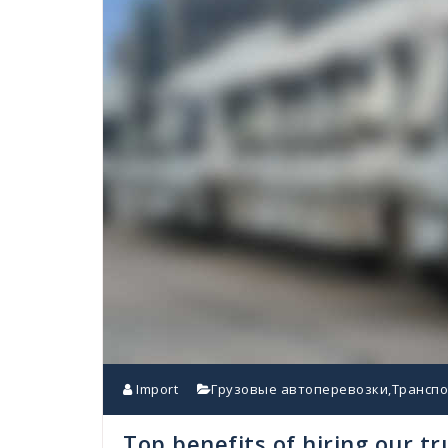
Import
Грузовые автоперевозки
,
Транспо
Top benefits of hiring our tr