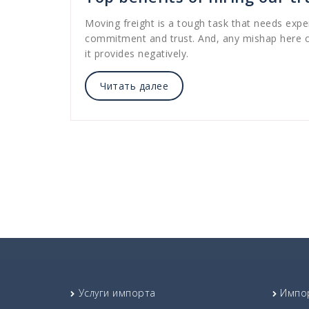
Moving freight is a tough task that needs exper
commitment and trust. And, any mishap here c
it provides negatively.
Читать далее
Услуги импорта
Импо