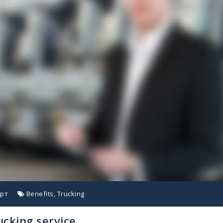
рт
Benefits
,
Trucking
ucking service