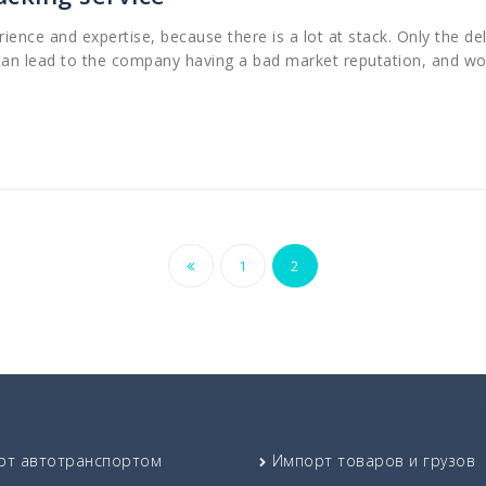
ience and expertise, because there is a lot at stack. Only the del
an lead to the company having a bad market reputation, and wou
Навигация
1
2
по
записям
рт автотранспортом
Импорт товаров и грузов