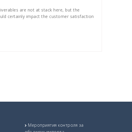
iverables are not at stack here, but the
ld certainly impact the customer satisfaction
Мероприятия контроля за
объемом импорта