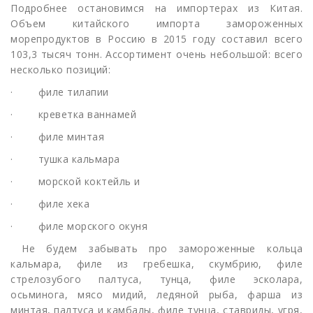
Подробнее остановимся на импортерах из Китая.
Объем китайского импорта замороженных
морепродуктов в Россию в 2015 году составил всего
103,3 тысяч тонн. Ассортимент очень небольшой: всего
несколько позиций:
· филе тилапии
· креветка ваннамей
· филе минтая
· тушка кальмара
· морской коктейль и
· филе хека
· филе морского окуня
Не будем забывать про замороженные кольца
кальмара, филе из гребешка, скумбрию, филе
стрелозубого палтуса, тунца, филе эсколара,
осьминога, мясо мидий, ледяной рыба, фарша из
минтая, палтуса и камбалы, филе тунца, ставриды, угря,