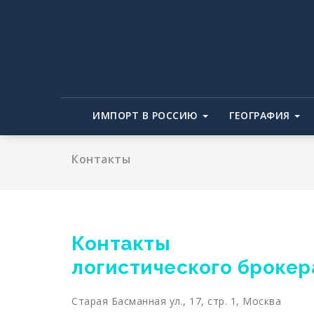
Перейти
к
содержимому
ИМПОРТ В РОССИЮ
ГЕОГРАФИЯ
Контакты
Контакты та
логистического брокер
Старая Басманная ул., 17, стр. 1, Москва