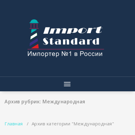
Перейти
к
содержимому
Показать/
Скрыть
навигацию
Архив рубрик: Международная
Главная
/
Архив категории "Международная"