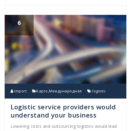
6
Май, 2015
Import
Карго
,
Международная
logistic
Logistic service providers would
understand your business
Lowering costs and outsourcing logistics would lead