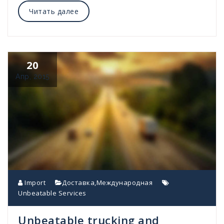
Читать далее
20
Апр, 2015
Import
Доставка
,
Международная
Unbeatable Services
Unbeatable trucking and