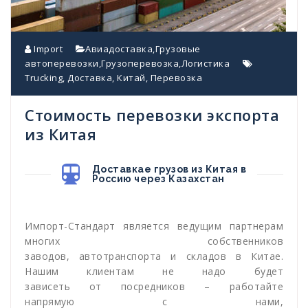
Import
Авиадоставка
,
Грузовые
автоперевозки
,
Грузоперевозка
,
Логистика
Trucking
,
Доставка
,
Китай
,
Перевозка
Стоимость перевозки экспорта
из Китая
Доставкае грузов из Китая в
Россию через Казахстан
Импорт-Стандарт является ведущим партнерам
многих собственников
заводов, автотранспорта и складов в Китае.
Нашим клиентам не надо будет
зависеть от посредников – работайте
напрямую с нами,