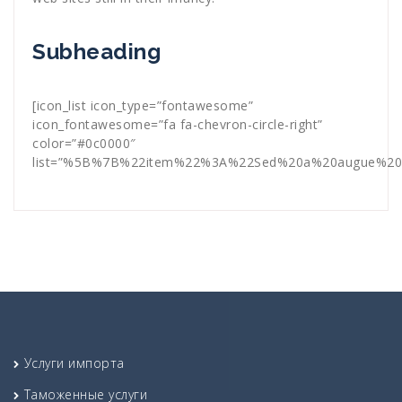
Subheading
[icon_list icon_type=”fontawesome”
icon_fontawesome=”fa fa-chevron-circle-right”
color=”#0c0000″
list=”%5B%7B%22item%22%3A%22Sed%20a%20augue%20e
Услуги импорта
Таможенные услуги