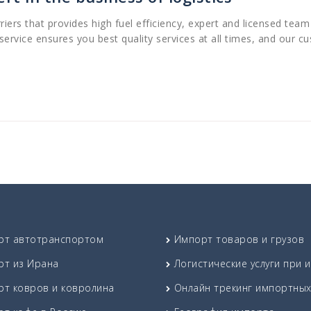
iers that provides high fuel efficiency, expert and licensed team
 service ensures you best quality services at all times, and our 
рт автотранспортом
Импорт товаров и грузов
рт из Ирана
Логистические услуги при 
т ковров и ковролина
Онлайн трекинг импортных