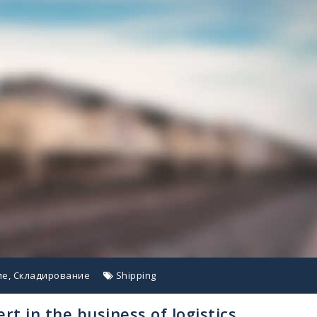
е, Складирование
Shipping
t in the business of logistics