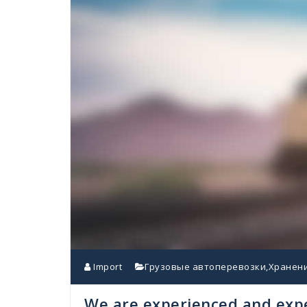
Import
Грузовые автоперевозки
,
Хранени
We are experienced and exper