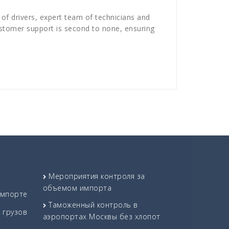
 of drivers, expert team of technicians and
customer support is second to none, ensuring
Мероприятия контроля за
объемом импорта
импорте
Таможенный контроль в
 грузов
аэропортах Москвы без хлопот