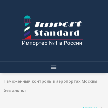
Перейти
к
содержимому
Показать/
Скрыть
навигацию
Таможенный контроль в аэропортах Москвы
без хлопот
Главная
/